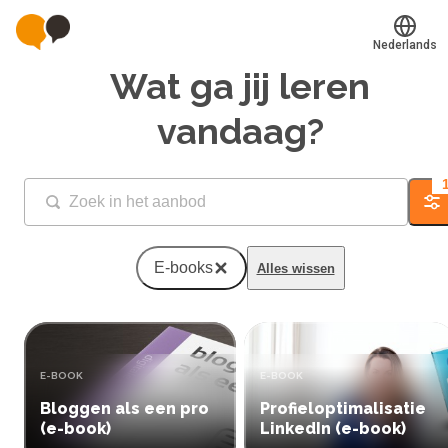
Nederlands
Wat ga jij leren
Translate
Mijn leerplek
vandaag?
Alle onderwerpen
Fi
Voucher verzilveren
Account en hulp
E-books
Alles wissen
Meer
TYPE:
TYPE:
E-BOOK
E-BOOK
Inloggen
Bloggen als een pro
Profieloptimalisatie
Aanmelden
(e-book)
LinkedIn (e-book)