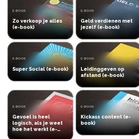
TYPE:
TYPE:
E-BOOK
E-BOOK
Zo verkoop je alles
Geld verdienen met
(e-book)
jezelf (e-book)
TYPE:
TYPE:
E-BOOK
E-BOOK
Super Social (e-book)
Leidinggeven op
afstand (e-book)
TYPE:
TYPE:
E-BOOK
E-BOOK
Gevoel is heel
Kickass content (e-
logisch, als je weet
book)
hoe het werkt (e-
book)