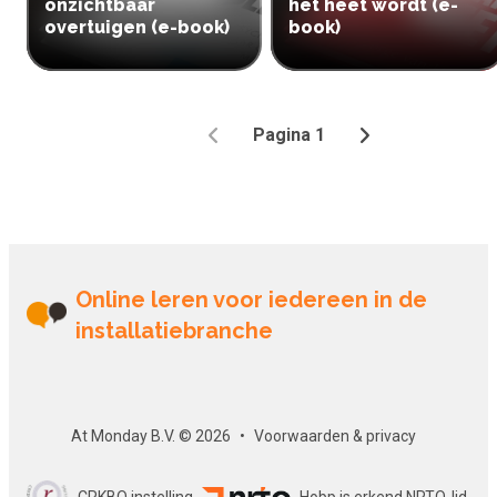
onzichtbaar
het heet wordt (e-
overtuigen (e-book)
book)
Pagina 1
Vorige
Volgende
Online leren voor iedereen in de
installatiebranche
At Monday B.V. © 2026
Voorwaarden & privacy