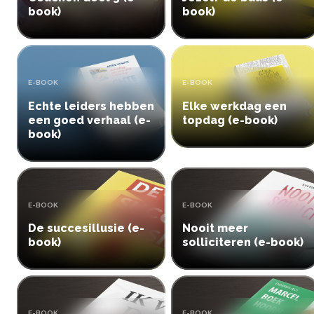
book)
book)
TYPE:
TYPE:
E-BOOK
E-BOOK
Echte leiders hebben
Elke werkdag een
een goed verhaal (e-
topdag (e-book)
book)
TYPE:
TYPE:
E-BOOK
E-BOOK
De succesillusie (e-
Nooit meer
book)
solliciteren (e-book)
TYPE:
TYPE:
E-BOOK
E-BOOK