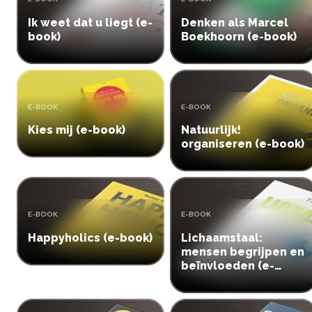
Ik weet dat u liegt (e-
Denken als Marcel
book)
Boekhoorn (e-book)
TYPE:
TYPE:
E-BOOK
E-BOOK
Kies mij (e-book)
Natuurlijk!
organiseren (e-book)
TYPE:
TYPE:
E-BOOK
E-BOOK
Happyholics (e-book)
Lichaamstaal:
mensen begrijpen en
beïnvloeden (e-
book)