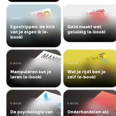
TYPE:
TYPE:
E-BOOK
E-BOOK
Egostrippen: de kick
Geld maakt wel
van je eigen ik (e-
gelukkig (e-book)
book)
TYPE:
TYPE:
E-BOOK
E-BOOK
Manipuleren kun je
Wat je rijdt ben je
leren (e-book)
zelf (e-book)
TYPE:
TYPE:
E-BOOK
E-BOOK
De psychologie van
Onderhandelen als