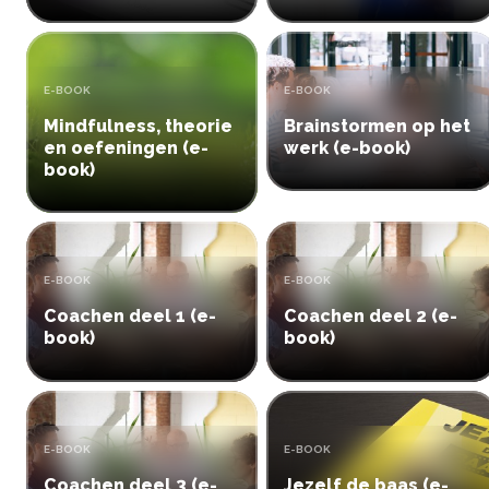
TYPE:
TYPE:
E-BOOK
E-BOOK
Mindfulness, theorie
Brainstormen op het
en oefeningen (e-
werk (e-book)
book)
TYPE:
TYPE:
E-BOOK
E-BOOK
Coachen deel 1 (e-
Coachen deel 2 (e-
book)
book)
TYPE:
TYPE:
E-BOOK
E-BOOK
Coachen deel 3 (e-
Jezelf de baas (e-